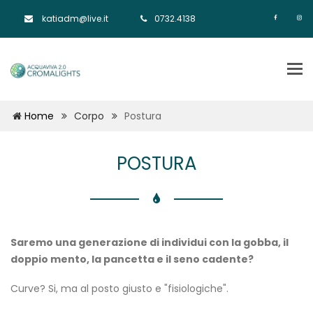
katiadm@live.it
0732.4138
Tog
nav
Home
Corpo
Postura
POSTURA
Saremo una generazione di individui con la gobba, il
doppio mento, la pancetta e il seno cadente?
Curve? Si, ma al posto giusto e "fisiologiche".