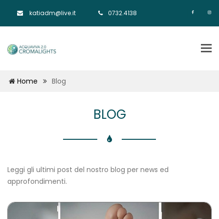
katiadm@live.it
0732.4138
Tog
nav
Home
Blog
BLOG
Leggi gli ultimi post del nostro blog per news ed
approfondimenti.